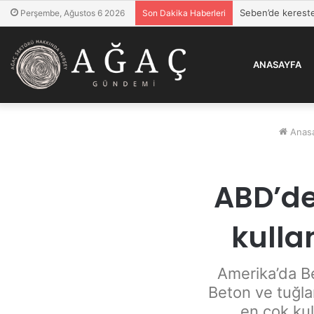
Seben’de kereste
Perşembe, Ağustos 6 2026
Son Dakika Haberleri
ANASAYFA
Anasa
ABD’de
kulla
Amerika’da Be
Beton ve tuğla
en çok kul