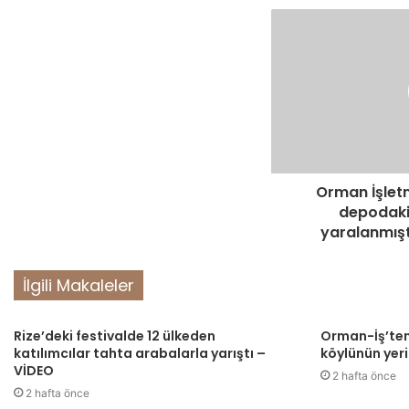
Orman İşlet
depodaki
yaralanmışt
İlgili Makaleler
Rize’deki festivalde 12 ülkeden
Orman-İş’ten
katılımcılar tahta arabalarla yarıştı –
köylünün yerin
VİDEO
2 hafta önce
2 hafta önce