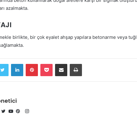
rında beton kullanılarak doğal afetlere karşı bir sığınak oluştur
arı azalmakta.
AJI
ekle birlikte, bir çok eyalet ahşap yapılara betonarme veya tuğ
 sağlamakta.
cebook
Twitter
LinkedIn
Pinterest
Pocket
E-Posta ile paylaş
Yazdır
netici
Instagram
Facebook
Twitter
YouTube
Pinterest