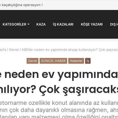
 kaçakçılığına operasyon !
KATEGORILER
KAZA
İŞ KAZALARI
KÖŞE YAZARI
DIŞ
yfa
/
Genel
/
ABD’de neden ev yapımında ahşap kullanılıyor? Çok şaşırac
Genel
GÜNCEL HABER
Haberler
İş
 neden ev yapımınd
nılıyor? Çok şaşıracak
tornarme ozellikle konut alanında az kullanıl
nın çok daha dayanıklı olmasına rağmen, a
lanılan yapı malzemesi olma özelliğini onaltın