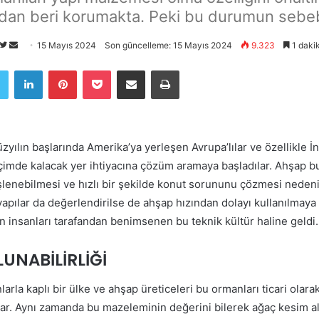
ndan beri korumakta. Peki bu durumun sebeb
Twitter'da
Bir
15 Mayıs 2024
Son güncelleme: 15 Mayıs 2024
9.323
1 daki
takip
e-
book
Twitter
LinkedIn
Pinterest
Pocket
E-Posta ile paylaş
Yazdır
edin
posta
göndermek
üzyılın başlarında Amerika’ya yerleşen Avrupa’lılar ve özellikle 
içimde kalacak yer ihtiyacına çözüm aramaya başladılar. Ahşap bu
işlenebilmesi ve hızlı bir şekilde konut sorununu çözmesi nedeniy
pılar da değerlendirilse de ahşap hızından dolayı kullanılmaya b
nın insanları tarafandan benimsenen bu teknik kültür haline geldi.
UNABİLİRLİĞİ
la kaplı bir ülke ve ahşap üreticeleri bu ormanları ticari olarak
ar. Aynı zamanda bu mazeleminin değerini bilerek ağaç kesim al