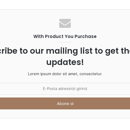
Yuma
ölüm
gın kontrol altına
yang
altın
With Product You Purchase
ribe to our mailing list to get t
updates!
Lorem ipsum dolor sit amet, consectetur.