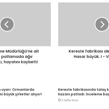
me Müdürlüğü’ne ait
Kereste fabrikası al
 patlamada ağır
Hasar büyük. I - 
ı, hayatını kaybetti
 uyarı: Ormanlarda
Kereste fabrikasında talaş 
i büyük şirketler alıyor!
kazanı patladı: İnceleme baş
2 hafta önce