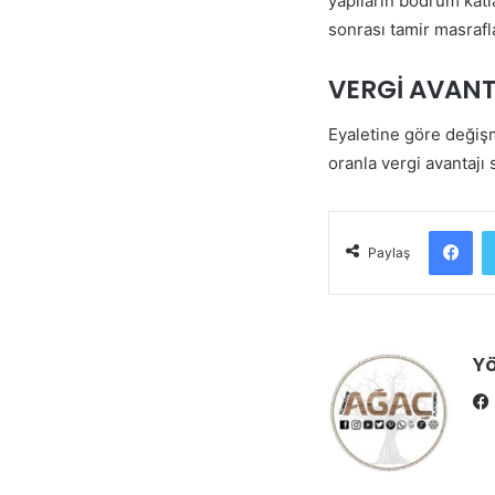
yapıların bodrum katla
sonrası tamir masrafl
VERGİ AVANT
Eyaletine göre değişm
oranla vergi avantajı
Fa
Paylaş
Yö