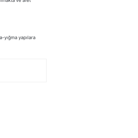
ulmakta ve afet
la-yığma yapılara