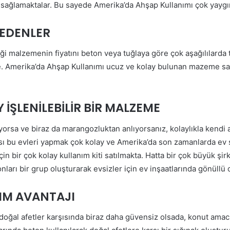
ağlamaktalar. Bu sayede Amerika’da Ahşap Kullanımı çok yaygı
EDENLER
ği malzemenin fiyatını beton veya tuğlaya göre çok aşağılılarda
te. Amerika’da Ahşap Kullanımı ucuz ve kolay bulunan mazeme s
İŞLENİLEBİLİR BİR MALZEME
uyorsa ve biraz da marangozluktan anlıyorsanız, kolaylıkla kendi 
ası bu evleri yapmak çok kolay ve Amerika’da son zamanlarda ev 
çin bir çok kolay kullanım kiti satılmakta. Hatta bir çok büyük şi
onları bir grup oluşturarak evsizler için ev inşaatlarında gönüllü
IM AVANTAJI
oğal afetler karşısında biraz daha güvensiz olsada, konut amacı