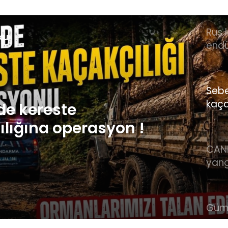
Rus 
ku
endü
şirke
ortak
geliş
Sebe
kaça
oper
de kereste
lığına operasyon !
CAN
Orman yangınları
yang
başl
başladı! İşte
alev
rle mücadelede son
müc
Güm
dur
 Bakan Yumaklı:
orma