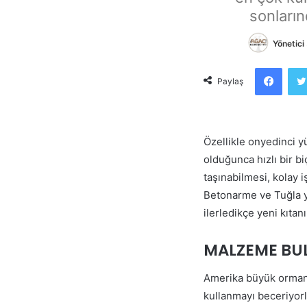
sonları
Yönetici
Face
Paylaş
Özellikle onyedinci y
olduğunca hızlı bir b
taşınabilmesi, kolay 
Betonarme ve Tuğla ya
ilerledikçe yeni kıta
MALZEME BUL
Amerika büyük ormanlar
kullanmayı beceriyorl