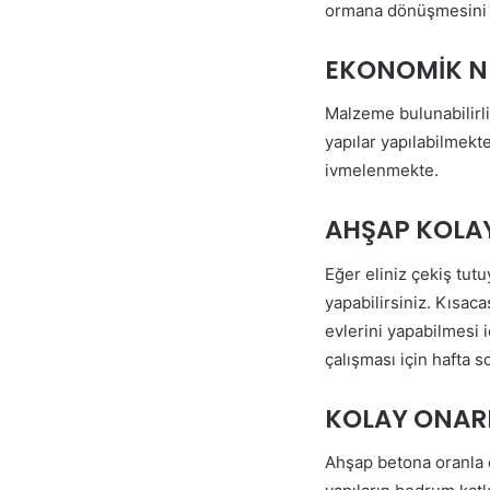
ormana dönüşmesini s
EKONOMİK N
Malzeme bulunabilirli
yapılar yapılabilmek
ivmelenmekte.
AHŞAP KOLAY 
Eğer eliniz çekiş tut
yapabilirsiniz. Kısac
evlerini yapabilmesi i
çalışması için hafta s
KOLAY ONAR
Ahşap betona oranla d