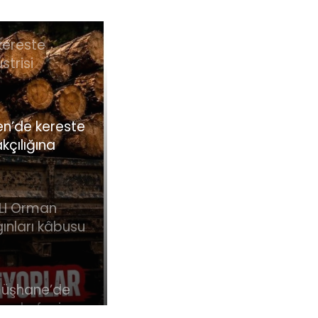
kereste
strisi
tleri yeni Türk
lıklar
tiriyor !
n’de kereste
kçılığına
asyon !
LI Orman
ınları kâbusu
adı! İşte
lerle
adelede son
üşhane’de
um… Bakan
nda feci