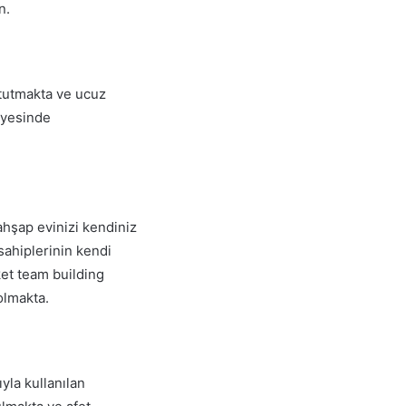
n.
 tutmakta ve ucuz
ayesinde
ahşap evinizi kendiniz
sahiplerinin kendi
rket team building
 olmakta.
yla kullanılan