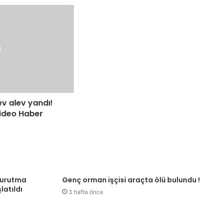
ev alev yandı!
Video Haber
kurutma
Genç orman işçisi araçta ölü bulundu !
latıldı
3 hafta önce