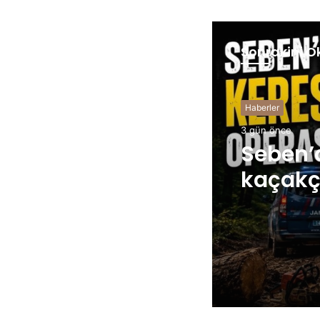
Sonrakini O
Haberler
Haberler
3 gün önce
1 hafta önce
Seben’
kaçakçı
CANLI 
kâbusu 
alevle
durum…