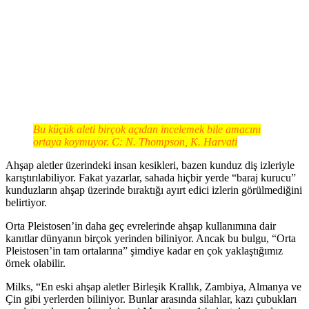
Bu küçük aleti birçok açıdan incelemek bile amacını
ortaya koymuyor. C: N. Thompson, K. Harvati
Ahşap aletler üzerindeki insan kesikleri, bazen kunduz diş izleriyle
karıştırılabiliyor. Fakat yazarlar, sahada hiçbir yerde “baraj kurucu”
kunduzların ahşap üzerinde bıraktığı ayırt edici izlerin görülmediğini
belirtiyor.
Orta Pleistosen’in daha geç evrelerinde ahşap kullanımına dair
kanıtlar dünyanın birçok yerinden biliniyor. Ancak bu bulgu, “Orta
Pleistosen’in tam ortalarına” şimdiye kadar en çok yaklaştığımız
örnek olabilir.
Milks, “En eski ahşap aletler Birleşik Krallık, Zambiya, Almanya ve
Çin gibi yerlerden biliniyor. Bunlar arasında silahlar, kazı çubukları