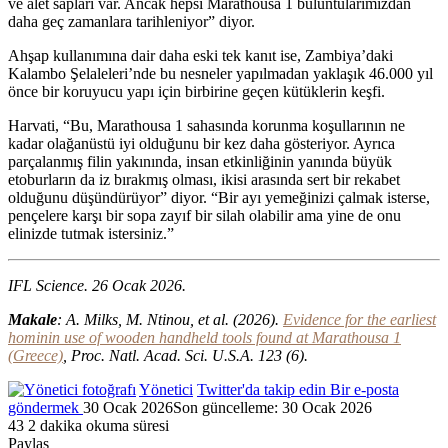
ve alet sapları var. Ancak hepsi Marathousa 1 buluntularımızdan
daha geç zamanlara tarihleniyor” diyor.
Ahşap kullanımına dair daha eski tek kanıt ise, Zambiya’daki
Kalambo Şelaleleri’nde bu nesneler yapılmadan yaklaşık 46.000 yıl
önce bir koruyucu yapı için birbirine geçen kütüklerin keşfi.
Harvati, “Bu, Marathousa 1 sahasında korunma koşullarının ne
kadar olağanüstü iyi olduğunu bir kez daha gösteriyor. Ayrıca
parçalanmış filin yakınında, insan etkinliğinin yanında büyük
etoburların da iz bırakmış olması, ikisi arasında sert bir rekabet
olduğunu düşündürüyor” diyor. “Bir ayı yemeğinizi çalmak isterse,
pençelere karşı bir sopa zayıf bir silah olabilir ama yine de onu
elinizde tutmak istersiniz.”
IFL Science. 26 Ocak 2026.
Makale
: A. Milks, M. Ntinou, et al. (2026).
Evidence for the earliest
hominin use of wooden handheld tools found at Marathousa 1
(Greece)
, Proc. Natl. Acad. Sci. U.S.A. 123 (6).
Yönetici
Twitter'da takip edin
Bir e-posta
göndermek
30 Ocak 2026
Son güncelleme: 30 Ocak 2026
43
2 dakika okuma süresi
Paylaş