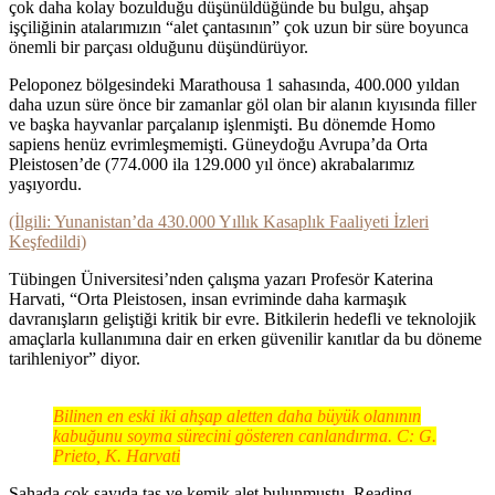
çok daha kolay bozulduğu düşünüldüğünde bu bulgu, ahşap
işçiliğinin atalarımızın “alet çantasının” çok uzun bir süre boyunca
önemli bir parçası olduğunu düşündürüyor.
Peloponez bölgesindeki Marathousa 1 sahasında, 400.000 yıldan
daha uzun süre önce bir zamanlar göl olan bir alanın kıyısında filler
ve başka hayvanlar parçalanıp işlenmişti. Bu dönemde Homo
sapiens henüz evrimleşmemişti. Güneydoğu Avrupa’da Orta
Pleistosen’de (774.000 ila 129.000 yıl önce) akrabalarımız
yaşıyordu.
(İlgili: Yunanistan’da 430.000 Yıllık Kasaplık Faaliyeti İzleri
Keşfedildi)
Tübingen Üniversitesi’nden çalışma yazarı Profesör Katerina
Harvati, “Orta Pleistosen, insan evriminde daha karmaşık
davranışların geliştiği kritik bir evre. Bitkilerin hedefli ve teknolojik
amaçlarla kullanımına dair en erken güvenilir kanıtlar da bu döneme
tarihleniyor” diyor.
Bilinen en eski iki ahşap aletten daha büyük olanının
kabuğunu soyma sürecini gösteren canlandırma. C: G.
Prieto, K. Harvati
Sahada çok sayıda taş ve kemik alet bulunmuştu. Reading