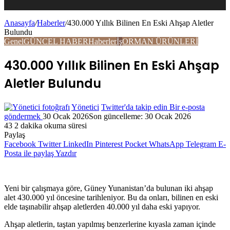
Anasayfa
/
Haberler
/
430.000 Yıllık Bilinen En Eski Ahşap Aletler
Bulundu
Genel
GÜNCEL HABER
Haberler
İş
ORMAN ÜRÜNLERİ
430.000 Yıllık Bilinen En Eski Ahşap
Aletler Bulundu
Yönetici
Twitter'da takip edin
Bir e-posta
göndermek
30 Ocak 2026
Son güncelleme: 30 Ocak 2026
43
2 dakika okuma süresi
Paylaş
Facebook
Twitter
LinkedIn
Pinterest
Pocket
WhatsApp
Telegram
E-
Posta ile paylaş
Yazdır
Yeni bir çalışmaya göre, Güney Yunanistan’da bulunan iki ahşap
alet 430.000 yıl öncesine tarihleniyor. Bu da onları, bilinen en eski
elde taşınabilir ahşap aletlerden 40.000 yıl daha eski yapıyor.
Ahşap aletlerin, taştan yapılmış benzerlerine kıyasla zaman içinde