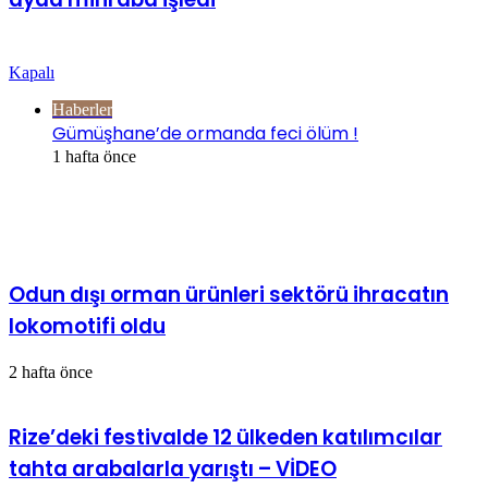
Göz Atın
Kapalı
Haberler
Gümüşhane’de ormanda feci ölüm !
1 hafta önce
İlgili Makaleler
Odun dışı orman ürünleri sektörü ihracatın
lokomotifi oldu
2 hafta önce
Rize’deki festivalde 12 ülkeden katılımcılar
tahta arabalarla yarıştı – VİDEO