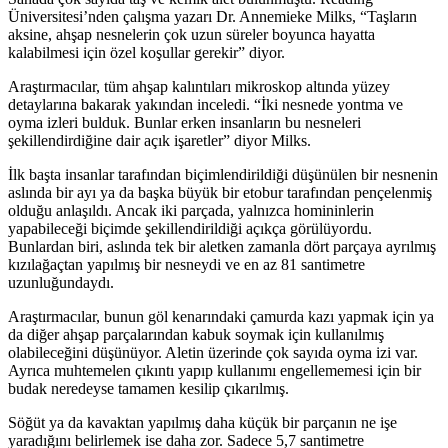
Üniversitesi’nden çalışma yazarı Dr. Annemieke Milks, “Taşların
aksine, ahşap nesnelerin çok uzun süreler boyunca hayatta
kalabilmesi için özel koşullar gerekir” diyor.
Araştırmacılar, tüm ahşap kalıntıları mikroskop altında yüzey
detaylarına bakarak yakından inceledi. “İki nesnede yontma ve
oyma izleri bulduk. Bunlar erken insanların bu nesneleri
şekillendirdiğine dair açık işaretler” diyor Milks.
İlk başta insanlar tarafından biçimlendirildiği düşünülen bir nesnenin
aslında bir ayı ya da başka büyük bir etobur tarafından pençelenmiş
olduğu anlaşıldı. Ancak iki parçada, yalnızca homininlerin
yapabileceği biçimde şekillendirildiği açıkça görülüyordu.
Bunlardan biri, aslında tek bir aletken zamanla dört parçaya ayrılmış
kızılağaçtan yapılmış bir nesneydi ve en az 81 santimetre
uzunluğundaydı.
Araştırmacılar, bunun göl kenarındaki çamurda kazı yapmak için ya
da diğer ahşap parçalarından kabuk soymak için kullanılmış
olabileceğini düşünüyor. Aletin üzerinde çok sayıda oyma izi var.
Ayrıca muhtemelen çıkıntı yapıp kullanımı engellememesi için bir
budak neredeyse tamamen kesilip çıkarılmış.
Söğüt ya da kavaktan yapılmış daha küçük bir parçanın ne işe
yaradığını belirlemek ise daha zor. Sadece 5,7 santimetre