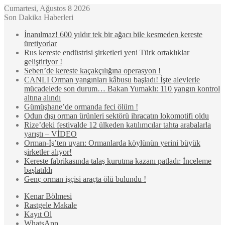
Cumartesi, Ağustos 8 2026
Son Dakika Haberleri
İnanılmaz! 600 yıldır tek bir ağacı bile kesmeden kereste
üretiyorlar
Rus kereste endüstrisi şirketleri yeni Türk ortaklıklar
geliştiriyor !
Seben’de kereste kaçakçılığına operasyon !
CANLI Orman yangınları kâbusu başladı! İşte alevlerle
mücadelede son durum… Bakan Yumaklı: 110 yangın kontrol
altına alındı
Gümüşhane’de ormanda feci ölüm !
Odun dışı orman ürünleri sektörü ihracatın lokomotifi oldu
Rize’deki festivalde 12 ülkeden katılımcılar tahta arabalarla
yarıştı – VİDEO
Orman-İş’ten uyarı: Ormanlarda köylünün yerini büyük
şirketler alıyor!
Kereste fabrikasında talaş kurutma kazanı patladı: İnceleme
başlatıldı
Genç orman işçisi araçta ölü bulundu !
Kenar Bölmesi
Rastgele Makale
Kayıt Ol
WhatsApp