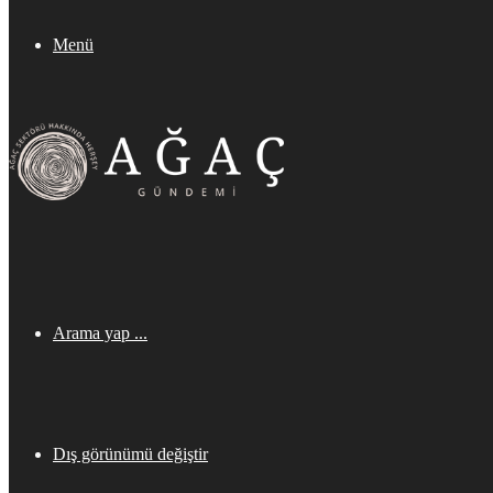
Menü
Arama yap ...
Dış görünümü değiştir