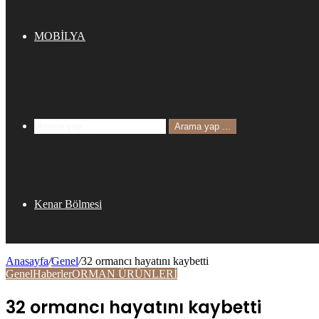
MOBİLYA
Arama yap ...
Kenar Bölmesi
Anasayfa
/
Genel
/
32 ormancı hayatını kaybetti
Genel
Haberler
ORMAN ÜRÜNLERİ
32 ormancı hayatını kaybetti