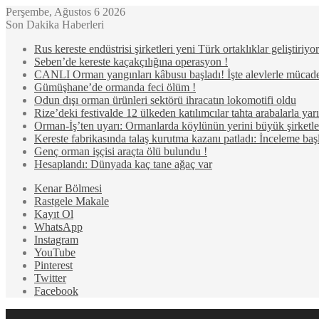
Perşembe, Ağustos 6 2026
Son Dakika Haberleri
Rus kereste endüstrisi şirketleri yeni Türk ortaklıklar geliştiriyor
Seben’de kereste kaçakçılığına operasyon !
CANLI Orman yangınları kâbusu başladı! İşte alevlerle mücad
Gümüşhane’de ormanda feci ölüm !
Odun dışı orman ürünleri sektörü ihracatın lokomotifi oldu
Rize’deki festivalde 12 ülkeden katılımcılar tahta arabalarla ya
Orman-İş’ten uyarı: Ormanlarda köylünün yerini büyük şirketler
Kereste fabrikasında talaş kurutma kazanı patladı: İnceleme başl
Genç orman işçisi araçta ölü bulundu !
Hesaplandı: Dünyada kaç tane ağaç var
Kenar Bölmesi
Rastgele Makale
Kayıt Ol
WhatsApp
Instagram
YouTube
Pinterest
Twitter
Facebook