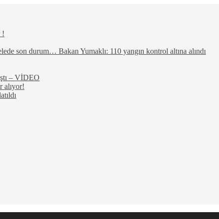
 !
elede son durum… Bakan Yumaklı: 110 yangın kontrol altına alındı
rıştı – VİDEO
 alıyor!
atıldı