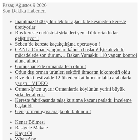
Pazar, Ağustos 9 2026
Son Dakika Haberleri
İnanılmaz! 600 yıldır tek bir ağacı bile kesmeden kereste
üretiyorlar
Rus kereste endüstrisi şirketleri yeni Türk ortaklıklar
geliştiriyor !
Seben’de kereste kaçakçılığına operasyon !
CANLI Orman yangınları kâbusu başladı! İşte alevlerle
mücadelede son durum… Bakan Yumaklı: 110 yangın kontrol
altına alındı
Gümüşhane’de ormanda feci ölüm !
Odun dışı orman ürünleri sektörü ihracatın lokomotifi oldu
Rize’deki festivalde 12 ülkeden katılımcılar tahta arabalarla
yarıştı – VİDEO
Orman-İş’ten uyarı: Ormanlarda köylünün yerini büyük
şirketler alıyor!
Kereste fabrikasında talaş kurutma kazanı patladı: İnceleme
başlatıldı
Genç orman işçisi araçta ölü bulundu !
Kenar Bölmesi
Rastgele Makale
Kayıt Ol
WhatsApp