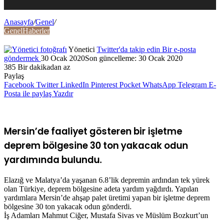
Anasayfa
/
Genel
/
Genel
Haberler
Yönetici
Twitter'da takip edin
Bir e-posta
göndermek
30 Ocak 2020
Son güncelleme: 30 Ocak 2020
385
Bir dakikadan az
Paylaş
Facebook
Twitter
LinkedIn
Pinterest
Pocket
WhatsApp
Telegram
E-
Posta ile paylaş
Yazdır
Mersin’de faaliyet gösteren bir işletme
deprem bölgesine 30 ton yakacak odun
yardımında bulundu.
Elazığ ve Malatya’da yaşanan 6.8’lik depremin ardından tek yürek
olan Türkiye, deprem bölgesine adeta yardım yağdırdı. Yapılan
yardımlara Mersin’de ahşap palet üretimi yapan bir işletme deprem
bölgesine 30 ton yakacak odun gönderdi.
İş Adamları Mahmut Ciğer, Mustafa Sivas ve Müslüm Bozkurt’un