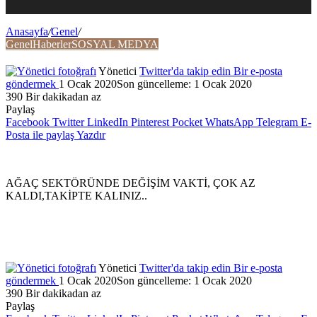
Anasayfa
/
Genel
/
Genel
Haberler
SOSYAL MEDYA
Yönetici
Twitter'da takip edin
Bir e-posta
göndermek
1 Ocak 2020
Son güncelleme: 1 Ocak 2020
390
Bir dakikadan az
Paylaş
Facebook
Twitter
LinkedIn
Pinterest
Pocket
WhatsApp
Telegram
E-
Posta ile paylaş
Yazdır
AĞAÇ SEKTÖRÜNDE DEĞİŞİM VAKTİ, ÇOK AZ
KALDI,TAKİPTE KALINIZ..
Yönetici
Twitter'da takip edin
Bir e-posta
göndermek
1 Ocak 2020
Son güncelleme: 1 Ocak 2020
390
Bir dakikadan az
Paylaş