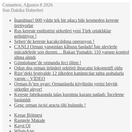
Cumartesi, Ağustos 8 2026
Son Dakika Haberleri
İnanılmaz! 600 yıldır tek bir ağacı bile kesmeden kereste
üretiyorlar
Rus kereste endüstrisi şirketleri yeni Türk ortaklıklar
geliştiriyor !
Seben’de kereste kaçakçılığına operasyon !
CANLI Orman yangınları kâbusu başladı! İşte alevlerle
mücadelede son durum… Bakan Yumaklı: 110 yangın kontrol
altına alındı
Gümüşhane’de ormanda feci ölüm !
Odun dışı orman ürünleri sektörü ihracatın lokomotifi oldu
Rize’deki festivalde 12 ülkeden katılımcılar tahta arabalarla
yarıştı – VİDEO
Orman-İş’ten uyarı: Ormanlarda köylünün yerini büyük
şirketler alıyor!
Kereste fabrikasında talaş kurutma kazanı patladı: İnceleme
başlatıldı
Genç orman işçisi araçta ölü bulundu !
Kenar Bölmesi
Rastgele Makale
Kayıt Ol
WhatsApp