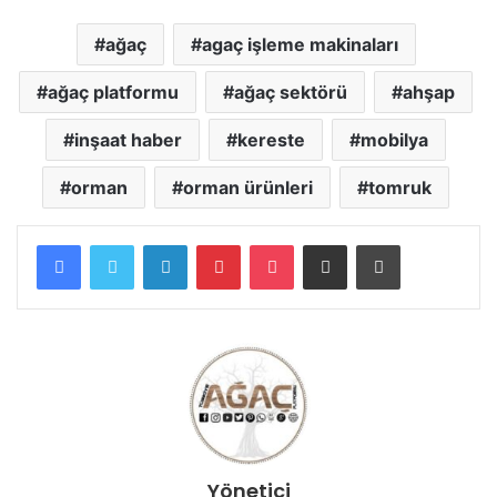
ağaç
agaç işleme makinaları
ağaç platformu
ağaç sektörü
ahşap
inşaat haber
kereste
mobilya
orman
orman ürünleri
tomruk
Facebook
Twitter
LinkedIn
Pinterest
Pocket
E-Posta ile paylaş
Yazdır
Yönetici