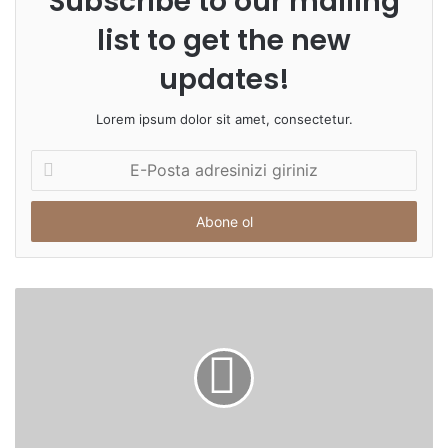
Subscribe to our mailing
list to get the new
updates!
Lorem ipsum dolor sit amet, consectetur.
E-
Posta
adresinizi
giriniz